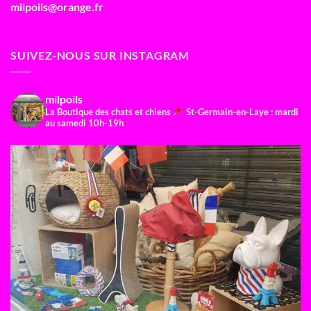
milpoils@orange.fr
SUIVEZ-NOUS SUR INSTAGRAM
milpoils
La Boutique des chats et chiens
St-Germain-en-Laye : mardi
au samedi 10h-19h