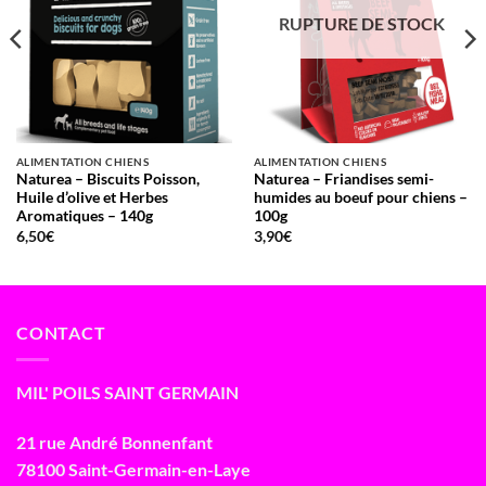
RUPTURE DE STOCK
ALIMENTATION CHIENS
ALIMENTATION CHIENS
Naturea – Biscuits Poisson,
Naturea – Friandises semi-
Huile d’olive et Herbes
humides au boeuf pour chiens –
Aromatiques – 140g
100g
6,50
€
3,90
€
CONTACT
MIL' POILS SAINT GERMAIN
21 rue André Bonnenfant
78100 Saint-Germain-en-Laye