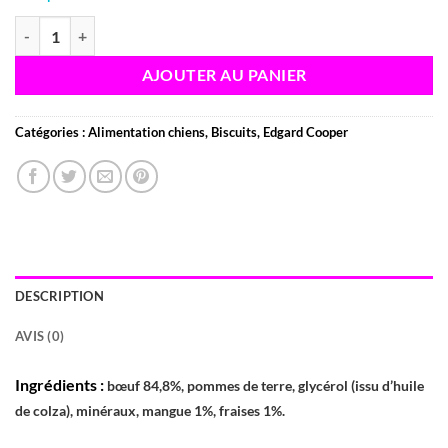
quantité de Edgard Cooper - Bonbecs au boeuf pour chiens - 50g
AJOUTER AU PANIER
Catégories :
Alimentation chiens
,
Biscuits
,
Edgard Cooper
DESCRIPTION
AVIS (0)
Ingrédients :
bœuf 84,8%, pommes de terre, glycérol (issu d’huile
de colza), minéraux, mangue 1%, fraises 1%.