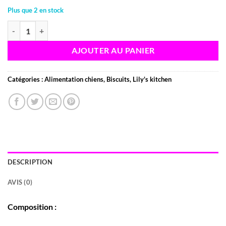
Plus que 2 en stock
quantité de Lily's Kitchen - Bouchées au poulet et saumon pour chiots 
AJOUTER AU PANIER
Catégories :
Alimentation chiens
,
Biscuits
,
Lily's kitchen
DESCRIPTION
AVIS (0)
Composition :