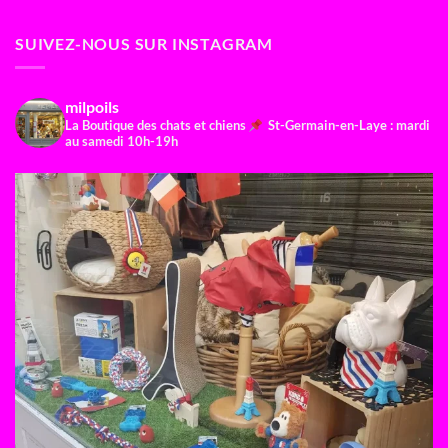
SUIVEZ-NOUS SUR INSTAGRAM
milpoils
La Boutique des chats et chiens
St-Germain-en-Laye : mardi
au samedi 10h-19h