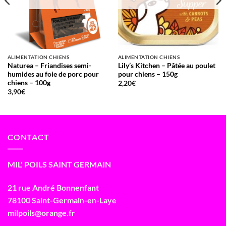
ALIMENTATION CHIENS
ALIMENTATION CHIENS
Naturea – Friandises semi-
Lily’s Kitchen – Pâtée au poulet
humides au foie de porc pour
pour chiens – 150g
chiens – 100g
2,20
€
3,90
€
CONTACT
MIL' POILS SAINT GERMAIN
21 rue André Bonnenfant
78100 Saint-Germain-en-Laye
milpoils@orange.fr