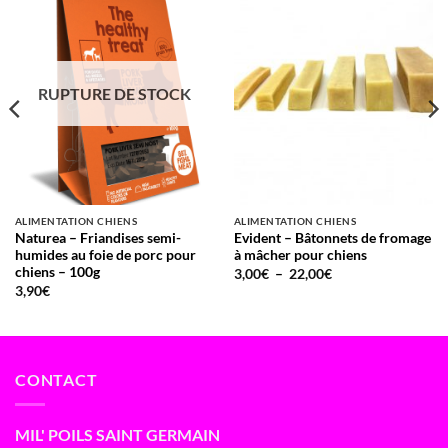
RUPTURE DE STOCK
ALIMENTATION CHIENS
ALIMENTATION CHIENS
Naturea – Friandises semi-
Evident – Bâtonnets de fromage
humides au foie de porc pour
à mâcher pour chiens
chiens – 100g
Plage
3,00
€
–
22,00
€
de
3,90
€
prix :
3,00€
à
22,00€
CONTACT
MIL' POILS SAINT GERMAIN