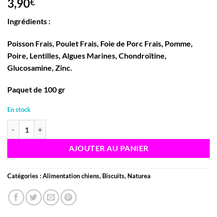
3,90
€
Ingrédients :
Poisson Frais, Poulet Frais, Foie de Porc Frais, Pomme,
Poire, Lentilles, Algues Marines, Chondroïtine,
Glucosamine, Zinc.
Paquet de 100 gr
En stock
quantité de Naturea - Friandises semi-humides au poisson pour chiens
AJOUTER AU PANIER
Catégories :
Alimentation chiens
,
Biscuits
,
Naturea